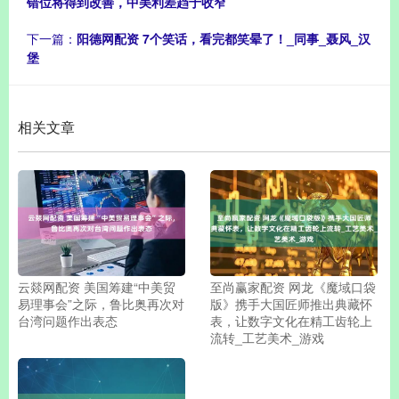
错位将得到改善，中美利差趋于收窄
下一篇：
阳德网配资 7个笑话，看完都笑晕了！_同事_聂风_汉
堡
相关文章
云燚网配资 美国筹建“中美贸
至尚赢家配资 网龙《魔域口袋
易理事会”之际，鲁比奥再次对
版》携手大国匠师推出典藏怀
台湾问题作出表态
表，让数字文化在精工齿轮上
流转_工艺美术_游戏