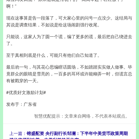
啊！”
现在这事算是告一段落了，可大家心里的问号一点没少。这结局与
其说是调查结果，不如说是给这场闹剧强行收尾。
只能说，这家人为了圆一个谎，编了更多的谎，最后把自己绕进去
了。
至于真相到底是什么，可能只有他们自己知道了。
最后劝一句，与其花心思编瞎话圆场，不如踏踏实实做人做事。毕
竟群众的眼睛是雪亮的，一百多的耳环或许能糊弄一时，但谎言总
有被戳穿的一天。
#优质好文激励计划#
发布于：广东省
智慧优配提示：文章来自网络，不代表本站观点。
上一篇：
镕盛配资 央行副行长邹澜：下半年中美货币政策周期