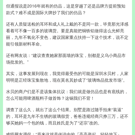
但通报说是2016年就有的仿品，这是穿越了还是品牌方提前预知
款式？难不成是国际大牌抄了我们的仿品？
还有人质疑送检的耳环和成人礼上戴的不是同一款，毕竟那光泽感
看着可不像一百多的玻璃货。要是真能把铜铁铝做得这么光鲜亮
丽，九年不氧化不变色，建议国家重点扶持一下这个技术，说不定
能引领新材料革命。
还有网友说：“建议查查她家那面墙的珠宝，别都是义乌小商品市
场批发的。”
其实，这事发展到现在，我觉得最受伤的可能是深圳水贝村，人家
明明是正经珠宝集散地，现在莫名其妙成了“玻璃饰品批发市场”。
水贝的商户们是不是该集体抗议：我们就是做仿品也是有底线的，
怎么可能用啤酒瓶料子做首饰？这锅我们不背！
调查了这么久，就出了这么个结果。别墅是路过随手拍来“装逼”
的，耳环是九年不生锈的玻璃假货，爸爸违规经商只挣三万，还不
够买她妈一个包的钱，而且姓氏是为了“还宗”改的。
难怪网友调侃：“原来这就是传说中的『高高举起，轻轻放下』