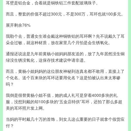
耳壁是铝合金，合着就是铜铁铝三件套配玻璃珠子。
而且，整套的价值不超过300元，不是300万，耳环也就100多元。
展开剩余76%
我勒个去，普通女生谁会戴这种铜铁铝的耳环啊？先不说戴久了耳
朵会过敏，就这种材质，放在家里几个月怕是会生锈氧化。
通报还说这是九年前黄杨小姐妈妈朋友送的，放了九年居然没生铜
绿没生锈没氧化，这保存技术建议申请非遗。
而且，黄杨小姐妈妈的这位朋友神秘到连真名都不敢用，直接上了
个化名。送个百来块的耳环还要用化名？这是怕被认出来太寒碜
吗？
我倒是很替黄杨小姐不值，她的成人礼可是穿着4000多块的礼
服，没想到戴的却100多块的“五金店特供”耳环，还拍了那么多超
美的耳环照片发上网。
当妈的平时戴几十万的首饰，到女儿这么重要的日子就拿个假货应
付？