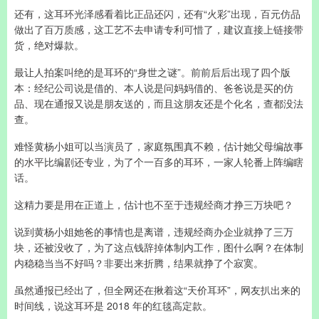
还有，这耳环光泽感看着比正品还闪，还有“火彩”出现，百元仿品
做出了百万质感，这工艺不去申请专利可惜了，建议直接上链接带
货，绝对爆款。
最让人拍案叫绝的是耳环的“身世之谜”。前前后后出现了四个版
本：经纪公司说是借的、本人说是问妈妈借的、爸爸说是买的仿
品、现在通报又说是朋友送的，而且这朋友还是个化名，查都没法
查。
难怪黄杨小姐可以当演员了，家庭氛围真不赖，估计她父母编故事
的水平比编剧还专业，为了个一百多的耳环，一家人轮番上阵编瞎
话。
这精力要是用在正道上，估计也不至于违规经商才挣三万块吧？
说到黄杨小姐她爸的事情也是离谱，违规经商办企业就挣了三万
块，还被没收了，为了这点钱辞掉体制内工作，图什么啊？在体制
内稳稳当当不好吗？非要出来折腾，结果就挣了个寂寞。
虽然通报已经出了，但全网还在揪着这“天价耳环”，网友扒出来的
时间线，说这耳环是 2018 年的红毯高定款。