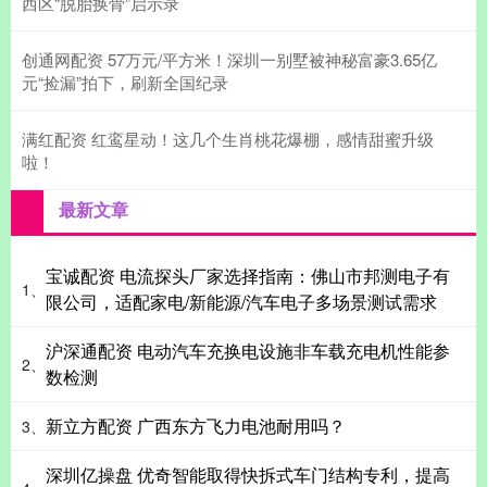
西区“脱胎换骨”启示录
创通网配资 57万元/平方米！深圳一别墅被神秘富豪3.65亿
元“捡漏”拍下，刷新全国纪录
满红配资 红鸾星动！这几个生肖桃花爆棚，感情甜蜜升级
啦！
最新文章
宝诚配资 电流探头厂家选择指南：佛山市邦测电子有
1、
限公司，适配家电/新能源/汽车电子多场景测试需求
沪深通配资 电动汽车充换电设施非车载充电机性能参
2、
数检测
新立方配资 广西东方飞力电池耐用吗？
3、
深圳亿操盘 优奇智能取得快拆式车门结构专利，提高