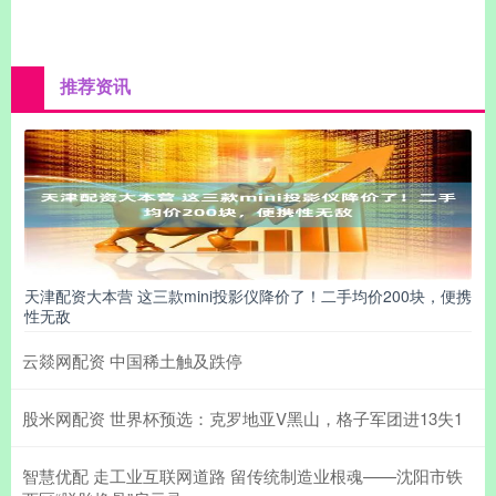
推荐资讯
天津配资大本营 这三款mini投影仪降价了！二手均价200块，便携
性无敌
云燚网配资 中国稀土触及跌停
股米网配资 世界杯预选：克罗地亚V黑山，格子军团进13失1
智慧优配 走工业互联网道路 留传统制造业根魂——沈阳市铁