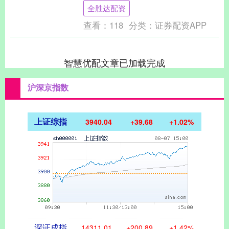
朗普在谈及此事时提到，哈马斯已经向他
全胜达配资
承诺会解除武装....
查看：
118
分类：
证券配资APP
智慧优配文章已加载完成
沪深京指数
上证综指
3940.04
+39.68
+1.02%
深证成指
14311.01
+200.89
+1.42%