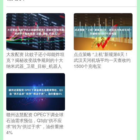
大发配资 比蚊子还小却能炸坦
点点策略 “上机”新规第6天！
克？揭秘改变战争规则的十大
武汉天河机场平均一天查收约
纳米武器_卫星_目标_机器人
1500个充电宝
赣州达慧配资 OPEC下调全球
石油需求预估，Q3由“供不应
求”转为“供过于求”，油价重挫
4%