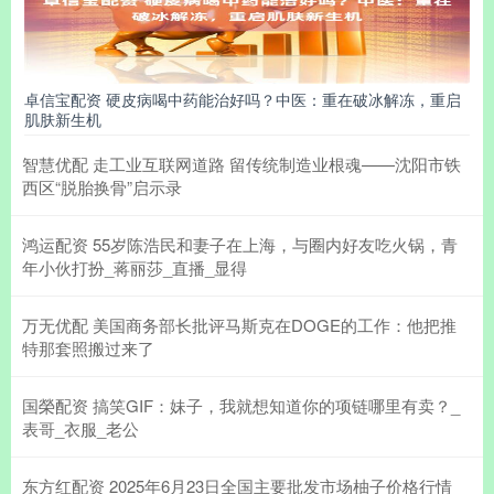
卓信宝配资 硬皮病喝中药能治好吗？中医：重在破冰解冻，重启
肌肤新生机
智慧优配 走工业互联网道路 留传统制造业根魂——沈阳市铁
西区“脱胎换骨”启示录
鸿运配资 55岁陈浩民和妻子在上海，与圈内好友吃火锅，青
年小伙打扮_蒋丽莎_直播_显得
万无优配 美国商务部长批评马斯克在DOGE的工作：他把推
特那套照搬过来了
国榮配资 搞笑GIF：妹子，我就想知道你的项链哪里有卖？_
表哥_衣服_老公
东方红配资 2025年6月23日全国主要批发市场柚子价格行情