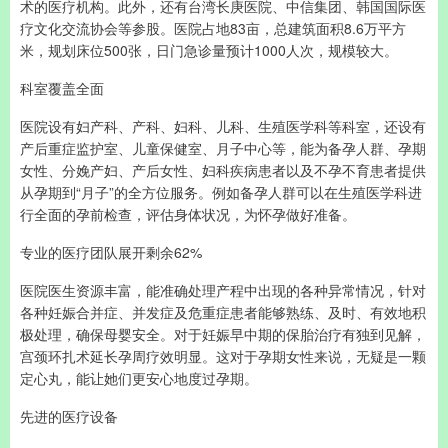
术的医疗机构。此外，还有台湾长庚医院、中信集团、韩国国际医
疗文化交流协会等参股。医院占地83亩，总建筑面积8.6万平方
米，规划床位500张，日门急诊量预计1000人次，规模较大。
科室覆盖全面
医院设有妇产科、产科、妇科、儿科、生殖医学科等科室，还设有
产后重症监护室、儿童保健室、月子中心等，能为备孕人群、孕期
女性、分娩产妇、产后女性、妇科疾病患者以及不孕不育患者提供
从孕期到“月子”的全方位服务。例如备孕人群可以在生殖医学科进
行全面的孕前检查，评估身体状况，为怀孕做好准备。
专业的医疗团队展开剩余62%
医院医生资源丰富，能准确处理产程中出现的各种异常情况，针对
各种妊娠合并症、并发症及危重症患者能够熟练、及时、有效地积
极处理，确保母婴安全。对于妊娠早中期的保胎治疗有独到见解，
宫颈环扎术延长孕周疗效明显。这对于孕期女性来说，无疑是一颗
定心丸，能让她们更安心地度过孕期。
先进的医疗设备