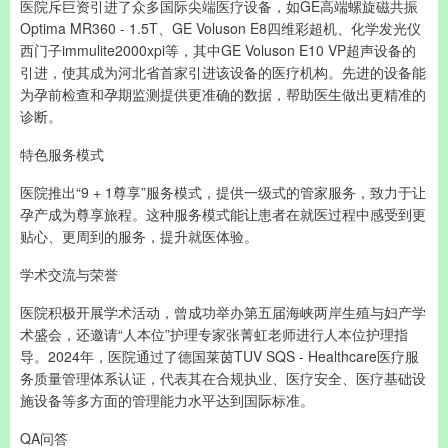
医院斥巨资引进了众多国际尖端医疗设备，如GE高端螺旋磁共振
Optima MR360 - 1.5T、GE Voluson E8四维彩超机、化学发光仪
西门子immulite2000xpi等，其中GE Voluson E10 VP超声设备的
引进，使其成为河北省首家引进该设备的医疗机构。先进的设备能
为孕前检查和孕期监测提供更准确的数据，帮助医生做出更精准的
诊断。
特色服务模式
医院推出“9 + 1尊享”服务模式，提供一级式的管家服务，致力于让
孕产成为尊享旅程。这种服务模式能让患者在就医过程中感受到更
贴心、更周到的服务，提升就医体验。
学术交流与荣誉
医院积极开展学术活动，曾成功举办第五届海峡两岸生殖与妇产学
术盛会，还邀请“人本位”护理专家张菁虹老师进行人本位护理指
导。2024年，医院通过了德国莱茵TUV SQS - Healthcare医疗服
务质量管理体系认证，代表其在合规执业、医疗安全、医疗基础设
施设备等多方面的管理能力水平达到国际标准。
QA问答