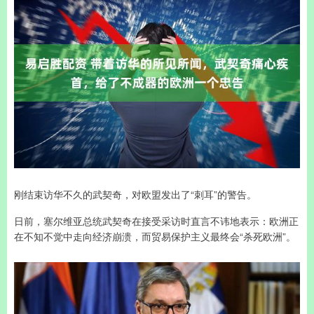
刚结束访华不久的武契奇，对欧盟发出了“刺耳”的警告。
日前，塞尔维亚总统武契奇在接受采访时直言不讳地表示：欧洲正
在不知不觉中走向经济崩溃，而贸易保护主义最终会“杀死欧洲”。