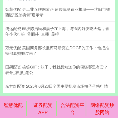
智慧优配 走工业互联网道路 留传统制造业根魂——沈阳市铁
西区“脱胎换骨”启示录
鸿运配资 55岁陈浩民和妻子在上海，与圈内好友吃火锅，青
年小伙打扮_蒋丽莎_直播_显得
万无优配 美国商务部长批评马斯克在DOGE的工作：他把推
特那套照搬过来了
国榮配资 搞笑GIF：妹子，我就想知道你的项链哪里有卖？_
表哥_衣服_老公
东方红配资 2025年6月23日全国主要批发市场柚子价格行情
智慧优配
证券配资
合法配资平
网络配资炒
APP
台
股网站