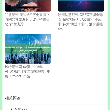
弘益配资 美“内战”历史重演？
赣州达慧配资 OPEC下调全球
特朗普频繁派兵，波兰特市长
石油需求预估，Q3由“供不应
怒斥“表演秀”
求”转为“供过于求”，油价重挫
4%
松特配资网 62页|2025年
AI+游戏产业变革研究报告_费
用_Project_作品
相关评论
本文评分
*