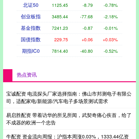
北证50
1125.45
-8.79
-0.78%
创业板指
3485.44
-77.68
-2.18%
基金指数
7241.23
-0.87
-0.01%
国债指数
229.75
+0.06
+0.03%
期指IC0
7814.40
-40.80
-0.52%
热点资讯
宝诚配资 电流探头厂家选择指南：佛山市邦测电子有限公
司，适配家电/新能源/汽车电子多场景测试需求
易启胜配资 带着访华的所见所闻，武契奇痛心疾首，给了
不成器的欧洲一个忠告
牛配资 资金流向周报：沪指本周涨0.03%，1333.44亿资