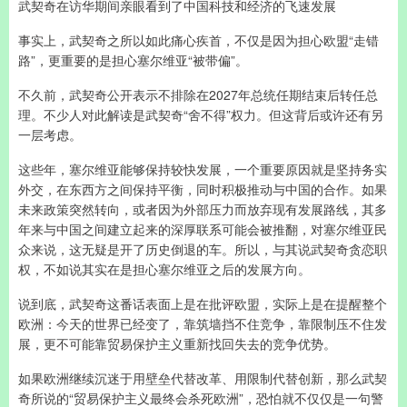
武契奇在访华期间亲眼看到了中国科技和经济的飞速发展
事实上，武契奇之所以如此痛心疾首，不仅是因为担心欧盟“走错
路”，更重要的是担心塞尔维亚“被带偏”。
不久前，武契奇公开表示不排除在2027年总统任期结束后转任总
理。不少人对此解读是武契奇“舍不得”权力。但这背后或许还有另
一层考虑。
这些年，塞尔维亚能够保持较快发展，一个重要原因就是坚持务实
外交，在东西方之间保持平衡，同时积极推动与中国的合作。如果
未来政策突然转向，或者因为外部压力而放弃现有发展路线，其多
年来与中国之间建立起来的深厚联系可能会被推翻，对塞尔维亚民
众来说，这无疑是开了历史倒退的车。所以，与其说武契奇贪恋职
权，不如说其实在是担心塞尔维亚之后的发展方向。
说到底，武契奇这番话表面上是在批评欧盟，实际上是在提醒整个
欧洲：今天的世界已经变了，靠筑墙挡不住竞争，靠限制压不住发
展，更不可能靠贸易保护主义重新找回失去的竞争优势。
如果欧洲继续沉迷于用壁垒代替改革、用限制代替创新，那么武契
奇所说的“贸易保护主义最终会杀死欧洲”，恐怕就不仅仅是一句警