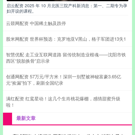
启云配资 2025 年 10 月北医三院产科新消息：第一、二期专为孕
妇开设的课程。
云燚网配资 中国稀土触及跌停
股米网配资 世界杯预选：克罗地亚V黑山，格子军团进13失1
智慧优配 走工业互联网道路 留传统制造业根魂——沈阳市铁
西区“脱胎换骨”启示录
创通网配资 57万元/平方米！深圳一别墅被神秘富豪3.65亿
元“捡漏”拍下，刷新全国纪录
满红配资 红鸾星动！这几个生肖桃花爆棚，感情甜蜜升级
啦！
最新文章