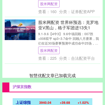
贸易谈判不到一周、加方力争在7月21日前
股米网配资
达成....
查看：
160
分类：
证券配资APP
股米网配资 世界杯预选：克罗地
亚V黑山，格子军团进13失1
9.1-9.6【4中3】 9.6中场回顾：007胜
+008双平 sp3~3.7命中 回顾八月赛果，我
们在近30场赛事预测中成功命中25场，具
体记录欢迎随时查证核....
股米网配资
查看：
225
分类：
合法配资平台
智慧优配文章已加载完成
沪深京指数
上证综指
3940.04
+39.68
+1.02%