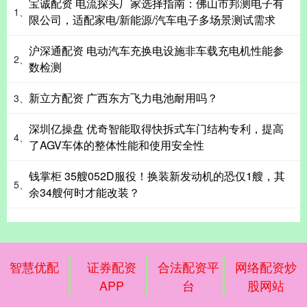
宝诚配资 电流探头厂家选择指南：佛山市邦测电子有
1、
限公司，适配家电/新能源/汽车电子多场景测试需求
沪深通配资 电动汽车充换电设施非车载充电机性能参
2、
数检测
新立方配资 广西东方飞力电池耐用吗？
3、
深圳亿操盘 优奇智能取得快拆式车门结构专利，提高
4、
了AGV车体的整体性能和使用安全性
钱掌柜 35艘052D服役！换装新发动机的恐仅1艘，其
5、
余34艘何时才能改装？
智慧优配
证券配资
合法配资平
网络配资炒
APP
台
股网站