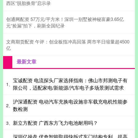
西区“脱胎换骨”启示录
创通网配资 57万元/平方米！深圳一别墅被神秘富豪3.65亿
元“捡漏”拍下，刷新全国纪录
文商期货配资 午评：创业板指冲高回落 两市半日缩量超4500
亿
最新文章
宝诚配资 电流探头厂家选择指南：佛山市邦测电子有
1、
限公司，适配家电/新能源/汽车电子多场景测试需求
沪深通配资 电动汽车充换电设施非车载充电机性能参
2、
数检测
新立方配资 广西东方飞力电池耐用吗？
3、
深圳亿操盘 优奇智能取得快拆式车门结构专利，提高