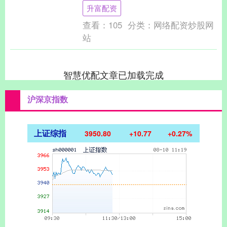
穿越千年烟火 夜幕下的万岁山武侠城灯火
升富配资
辉煌，古风....
查看：
105
分类：
网络配资炒股网
站
智慧优配文章已加载完成
沪深京指数
上证综指
3950.80
+10.77
+0.27%