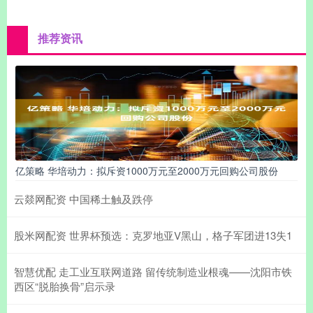
推荐资讯
亿策略 华培动力：拟斥资1000万元至2000万元回购公司股份
云燚网配资 中国稀土触及跌停
股米网配资 世界杯预选：克罗地亚V黑山，格子军团进13失1
智慧优配 走工业互联网道路 留传统制造业根魂——沈阳市铁
西区“脱胎换骨”启示录